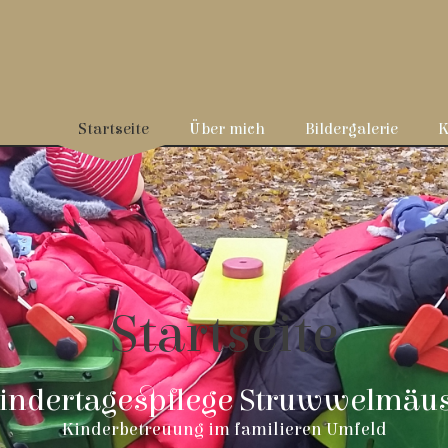
Startseite
Über mich
Bildergalerie
K
Startseite
indertagespflege Struwwelmäu
Kinderbetreuung im familieren Umfeld