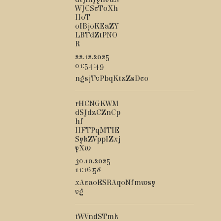
WJCScToXh
HoT
oIBjoKEaZY
LBTdZtPNO
R
22.12.2025
01:54:49
ngsjTvPbqKtzZsDco
rHCNGKWM
dSJdzCZnCp
hf
HFTPqMTIE
SykZVppIZxj
yXw
30.10.2025
11:16:58
xAcaoESRAqoNfmwsy
vg
tWVndSTmk