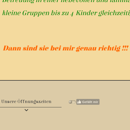
Betreuung in einer liebevollen und fam
-
kleine Gruppen bis zu 4 Kinder gleichzeiti
Dann sind sie bei mir genau richtig !!!
Unsere Öffnungszeiten
Gefällt mir
Donnerstag
Mittwoch
Dienstag
Montag
Freitag
9
9
9
9
9
:
:
:
:
:
00
00
00
00
00
–
–
–
–
–
17
17
17
17
17
:
:
:
:
:
00
00
00
00
00