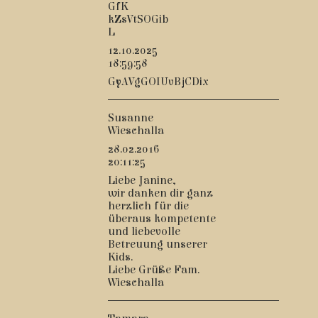
GfK
kZsVtSOGib
L
12.10.2025
18:59:58
GyAVgGOIUvBjCDix
Susanne
Wieschalla
28.02.2016
20:11:25
Liebe Janine,
wir danken dir ganz
herzlich für die
überaus kompetente
und liebevolle
Betreuung unserer
Kids.
Liebe Grüße Fam.
Wieschalla