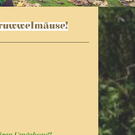
truwwelmäuse!
ter?