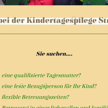
ei der Kindertagespflege S
Sie suchen….
-
eine qualifizierte Tagesmut
-
eine feste Bezugsperson für Ihr Kind?
-
flexible Betreuungszeiten?
-