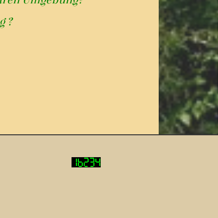
iliären Umgebung?
g ?