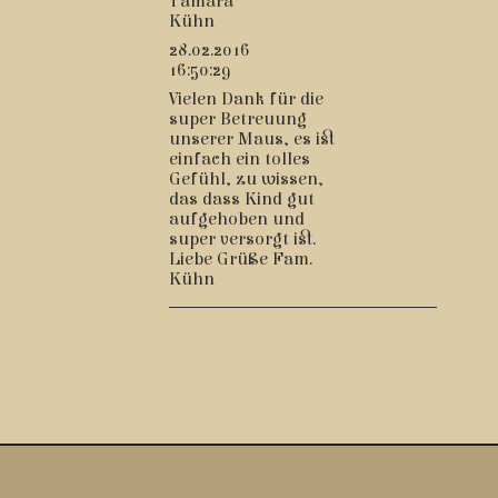
Tamara
Kühn
28.02.2016
16:50:29
Vielen Dank für die
super Betreuung
unserer Maus, es ist
einfach ein tolles
Gefühl, zu wissen,
das dass Kind gut
aufgehoben und
super versorgt ist.
Liebe Grüße Fam.
Kühn